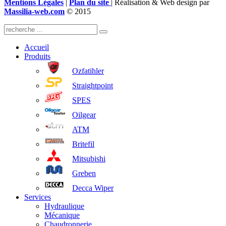
Mentions Légales
|
Plan du site
| Réalisation & Web design par
Massilia-web.com
© 2015
Accueil
Produits
Ozfatihler
Straightpoint
SPES
Oilgear
ATM
Britefil
Mitsubishi
Greben
Decca Wiper
Services
Hydraulique
Mécanique
Chaudronnerie