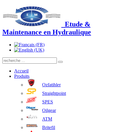
Etude &
Maintenance en Hydraulique
Accueil
Produits
Ozfatihler
Straightpoint
SPES
Oilgear
ATM
Britefil