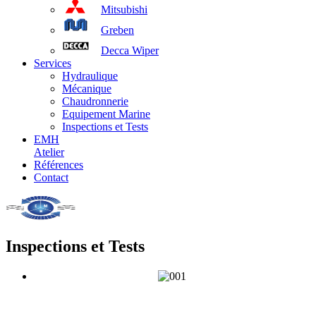
Mitsubishi
Greben
Decca Wiper
Services
Hydraulique
Mécanique
Chaudronnerie
Equipement Marine
Inspections et Tests
EMH
Atelier
Références
Contact
Inspections et Tests