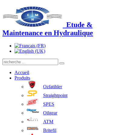
Etude &
Maintenance en Hydraulique
Accueil
Produits
Ozfatihler
Straightpoint
SPES
Oilgear
ATM
Britefil