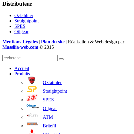
Distributeur
Ozfatihler
Straightpoint
SPES
Oilgear
Mentions Légales
|
Plan du site
| Réalisation & Web design par
Massilia-web.com
© 2015
Accueil
Produits
Ozfatihler
Straightpoint
SPES
Oilgear
ATM
Britefil